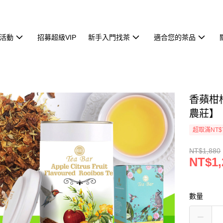
活動
招募超級VIP
新手入門找茶
適合您的茶品
香蘋柑
農莊】
超取滿NT$
NT$1,880
NT$1,
數量