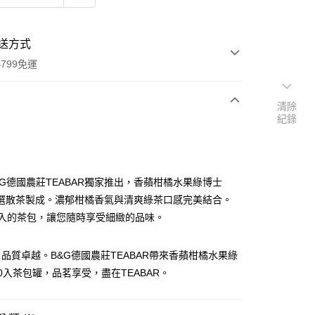
送方式
799免運
清除
紀錄
次付款
期付款
0 利率 每期
NT$426
21家銀行
&G德國農莊TEABAR獨家推出，香蘋柑橘水果綠博士
0 利率 每期
NT$213
21家銀行
庫商業銀行
第一商業銀行
選散茶製成。濃郁柑橘香氣與清爽綠茶口感完美結合。
業銀行
彰化商業銀行
0入的茶包，讓您隨時享受細緻的品味。
庫商業銀行
第一商業銀行
付款
業儲蓄銀行
台北富邦商業銀行
業銀行
彰化商業銀行
華商業銀行
兆豐國際商業銀行
業儲蓄銀行
台北富邦商業銀行
品質卓越。B&G德國農莊TEABAR帶來香蘋柑橘水果綠
小企業銀行
台中商業銀行
華商業銀行
兆豐國際商業銀行
台灣）商業銀行
華泰商業銀行
0入茶包罐，品茗享受，盡在TEABAR。
小企業銀行
台中商業銀行
業銀行
遠東國際商業銀行
台灣）商業銀行
華泰商業銀行
業銀行
永豐商業銀行
業銀行
遠東國際商業銀行