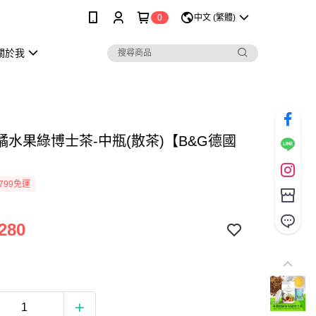
0
中文 (繁體)
關於我
橘水果綠博士茶-中瓶(散茶)【B&G德國
799免運
280