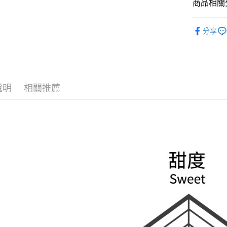
玉山商
商品相關分
元大商
悠遊付
台新國
玉山商
台灣樂
所有茶品
台新國
Google Pa
分享
台灣樂
ATM付款
運送方式
說明
相關推薦
全家取貨
每筆NT$6
7-11取貨
每筆NT$6
宅配(限本
每筆NT$1