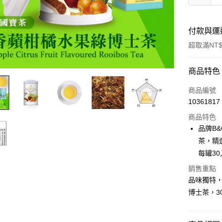
付款與運
超取滿NT$
付款方式
商品特色
信用卡一
商品編號
10361817
信用卡分
商品特色
3 期 
品牌B
6 期 
合作金
茶，精
華南商
每罐3
合作金
超商取貨
上海商
華南商
銷售重點
國泰世
LINE Pay
上海商
品味獨特，
臺灣中
國泰世
匯豐（
博士茶，3
Apple Pay
臺灣中
聯邦商
匯豐（
街口支付
元大商
聯邦商