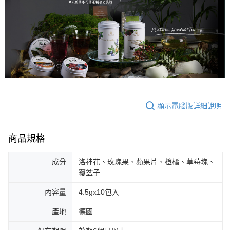
顯示電腦版詳細說明
商品規格
成分
洛神花、玫瑰果、蘋果片、橙橘、草莓塊、
覆盆子
內容量
4.5gx10包入
產地
德國