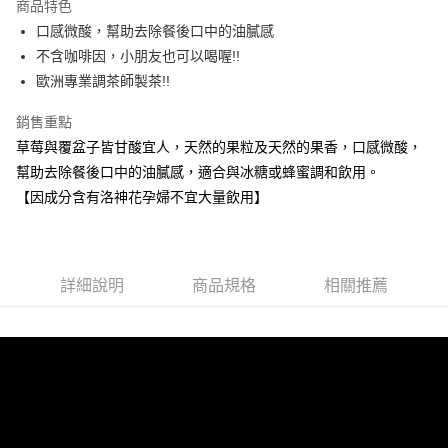
商品特色
6 期 0 利率 每期
NT$80
21家銀行
合作金庫商業銀行
第一商業銀行
口感微酸，幫助去除餐後口中的油膩感
華南商業銀行
彰化商業銀行
合作金庫商業銀行
第一商業銀行
超商取貨付款
不含咖啡因，小朋友也可以喝喔!!
上海商業儲蓄銀行
台北富邦商業銀行
華南商業銀行
彰化商業銀行
國泰世華商業銀行
兆豐國際商業銀行
歐洲專業調茶師製茶!!
LINE Pay
上海商業儲蓄銀行
台北富邦商業銀行
臺灣中小企業銀行
台中商業銀行
國泰世華商業銀行
兆豐國際商業銀行
銷售重點
匯豐（台灣）商業銀行
華泰商業銀行
Apple Pay
臺灣中小企業銀行
台中商業銀行
聯邦商業銀行
遠東國際商業銀行
草莓與覆盆子皆甘酸宜人，天然的果粒及天然的果香，口感微酸，
匯豐（台灣）商業銀行
華泰商業銀行
街口支付
元大商業銀行
永豐商業銀行
幫助去除餐後口中的油膩感，適合與冰糖或蜂蜜調和飲用。
聯邦商業銀行
遠東國際商業銀行
玉山商業銀行
星展（台灣）商業銀行
元大商業銀行
永豐商業銀行
【因成分含有洛神花孕婦不宜大量飲用】
悠遊付
台新國際商業銀行
中國信託商業銀行
玉山商業銀行
星展（台灣）商業銀行
台灣樂天信用卡公司
台新國際商業銀行
中國信託商業銀行
AFTEE先享後付
台灣樂天信用卡公司
相關說明
【關於「AFTEE先享後付」】
詳細說明
商品規格
相關推薦
ATM付款
AFTEE先享後付是「在收到商品之後才付款」的支付方式。 讓您購物簡單
便利好安心！
１．簡單：不需註冊會員、不需綁卡、不需儲值。
運送方式
２．便利：只要手機號碼，簡訊認證，即可結帳。
３．安心：先確認商品／服務後，再付款。
全家取貨付款
每筆NT$60，滿NT$799(含以上)免運費
【「AFTEE先享後付」結帳流程】
１．於結帳方式選擇「AFTEE先享後付」後，將跳轉至「AFTEE先享後付」
7-11取貨付款
結帳頁面，進行簡訊認證並確認金額後，即可完成結帳。