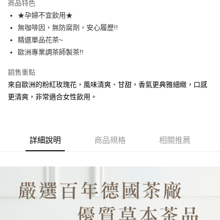
商品特色
6 期 0 利率 每期
NT$280
21家銀行
合作金庫商業銀行
第一商業銀行
★孕婦不宜飲用★
華南商業銀行
彰化商業銀行
合作金庫商業銀行
第一商業銀行
超商取貨付款
無咖啡因，無防腐劑，安心履歷!!
上海商業儲蓄銀行
台北富邦商業銀行
華南商業銀行
彰化商業銀行
國泰世華商業銀行
兆豐國際商業銀行
精選單品花茶~
LINE Pay
上海商業儲蓄銀行
台北富邦商業銀行
臺灣中小企業銀行
台中商業銀行
歐洲專業調茶師製茶!!
國泰世華商業銀行
兆豐國際商業銀行
匯豐（台灣）商業銀行
華泰商業銀行
Apple Pay
臺灣中小企業銀行
台中商業銀行
聯邦商業銀行
遠東國際商業銀行
銷售重點
匯豐（台灣）商業銀行
華泰商業銀行
街口支付
元大商業銀行
永豐商業銀行
來自歐洲的粉紅玫瑰花，風味清爽、甘甜，香氣更典雅細緻，口感
聯邦商業銀行
遠東國際商業銀行
玉山商業銀行
星展（台灣）商業銀行
元大商業銀行
永豐商業銀行
更清爽，非常適合女性飲用。
悠遊付
台新國際商業銀行
中國信託商業銀行
玉山商業銀行
星展（台灣）商業銀行
台灣樂天信用卡公司
台新國際商業銀行
中國信託商業銀行
AFTEE先享後付
台灣樂天信用卡公司
相關說明
【關於「AFTEE先享後付」】
詳細說明
商品規格
相關推薦
ATM付款
AFTEE先享後付是「在收到商品之後才付款」的支付方式。 讓您購物簡單
便利好安心！
１．簡單：不需註冊會員、不需綁卡、不需儲值。
運送方式
２．便利：只要手機號碼，簡訊認證，即可結帳。
３．安心：先確認商品／服務後，再付款。
全家取貨付款
每筆NT$60，滿NT$799(含以上)免運費
【「AFTEE先享後付」結帳流程】
１．於結帳方式選擇「AFTEE先享後付」後，將跳轉至「AFTEE先享後付」
7-11取貨付款
結帳頁面，進行簡訊認證並確認金額後，即可完成結帳。