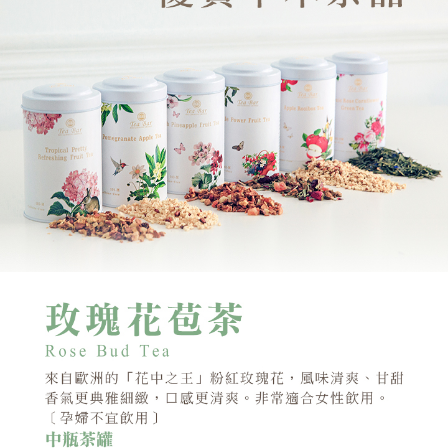
２．訂單成立數日內，您將收到繳費通知簡訊。
每筆NT$60，滿NT$799(含以上)免運費
３．收到繳費通知簡訊後14天內，點擊此簡訊中的連結，可透過四大超商／
ATM／網路銀行／等多元方式進行付款，方視為交易完成。
宅配(限本島)
※ 請注意：結帳手續完成當下不需立刻繳費，但若您需要取消訂單，請聯絡
每筆NT$150，滿NT$1,000(含以上)免運費
購買商品的店家。未經商家同意取消之訂單仍視為有效，需透過AFTEE先享
後付繳納相關費用。
離島宅配( 限 澎湖、金門 可配送 )
※ 交易是否成功請以「AFTEE先享後付 」之結帳頁面顯示為準，若有關於
是否繳費成功／繳費後需取消欲退款等相關疑問，請聯繫「AFTEE先享後付
每筆NT$350，滿NT$4,000(含以上)免運費
客戶支援中心」
https://netprotections.freshdesk.com/support/home
【注意事項】
１．透過由恩沛科技股份有限公司提供之「AFTEE先享後付」服務完成之交
易，需依本服務之必要範圍內提供個人資料，並將交易相關給付款項請求債
權轉讓予恩沛科技股份有限公司。
２．關於個人資料處理事宜，請瀏覽以下網址：
https://aftee.tw/terms/#terms3
３．未成年的使用者請事先徵得法定代理人或監護人之同意方可使用
「AFTEE先享後付」，若未經同意申辦者引起之損失，本公司不負相關責
任。
４．使用「AFTEE先享後付」時，將依據個別帳號之用戶狀況，依本公司即
時審查核予不同之上限額度；若仍有額度不足之情形，本公司將視審查結果
請求用戶進行身份認證。
５．嚴禁一人註冊多個帳號或使用他人資訊註冊。若發現惡意使用之情形，
恩沛科技股份有限公司將有權停止該用戶之使用額度並採取法律行動。