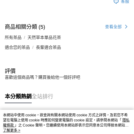
客服
商品相關分類 (5)
查看全部
所有茶品
天然草本單品花茶
適合您的茶品
長輩適合茶品
評價
喜歡這個商品嗎？購買後給他一個好評吧
本分類熱銷
全站排行
本網站中使用 cookie，欲查詢有關本網站使用 cookie 方式之詳情，及若您不希
熱門標籤
望在電腦上使用 cookie 時應如何變更電腦的 cookie 設定，請參閱本網站「
隱私
權條款
」之 Cookie 聲明。您繼續使用本網站即表示您同意本公司得按本網站使
用條款之 Cookie 聲明使用 cookie。
了解更多 >