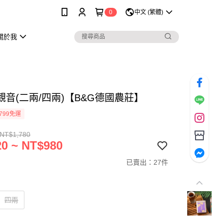
0
中文 (繁體)
關於我
觀音(二兩/四兩)【B&G德國農莊】
799免運
 NT$1,780
0 ~ NT$980
已賣出：27件
四兩