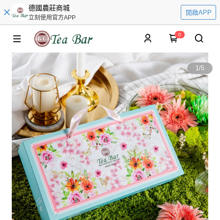
德國農莊商城
開啟APP
立刻使用官方APP
0
1
/
5