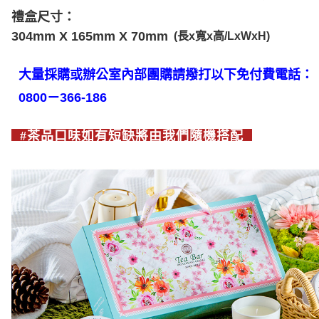
離島宅配( 限 澎湖、金門 可配送 )
結帳頁面，進行簡訊認證並確認金額後，即可完成結帳。
禮盒尺寸：
２．訂單成立數日內，您將收到繳費通知簡訊。
每筆NT$350，滿NT$4,000(含以上)免運費
304mm
X 165mm X 70mm
(長x寬x高/LxWxH)
３．收到繳費通知簡訊後14天內，點擊此簡訊中的連結，可透過四大超商／
ATM／網路銀行／等多元方式進行付款，方視為交易完成。
※ 請注意：結帳手續完成當下不需立刻繳費，但若您需要取消訂單，請聯絡
大
量採
購或辦公室內部團購請撥打以下免付費電話：
購買商品的店家。未經商家同意取消之訂單仍視為有效，需透過AFTEE先享
後付繳納相關費用。
0800－366-186
※ 交易是否成功請以「AFTEE先享後付 」之結帳頁面顯示為準，若有關於
是否繳費成功／繳費後需取消欲退款等相關疑問，請聯繫「AFTEE先享後付
客戶支援中心」
https://netprotections.freshdesk.com/support/home
#茶品口味如有短缺將由我們隨機搭配
【注意事項】
１．透過由恩沛科技股份有限公司提供之「AFTEE先享後付」服務完成之交
易，需依本服務之必要範圍內提供個人資料，並將交易相關給付款項請求債
權轉讓予恩沛科技股份有限公司。
２．關於個人資料處理事宜，請瀏覽以下網址：
https://aftee.tw/terms/#terms3
３．未成年的使用者請事先徵得法定代理人或監護人之同意方可使用
「AFTEE先享後付」，若未經同意申辦者引起之損失，本公司不負相關責
任。
４．使用「AFTEE先享後付」時，將依據個別帳號之用戶狀況，依本公司即
時審查核予不同之上限額度；若仍有額度不足之情形，本公司將視審查結果
請求用戶進行身份認證。
５．嚴禁一人註冊多個帳號或使用他人資訊註冊。若發現惡意使用之情形，