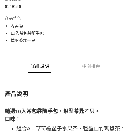
信用卡分期付款
6149156
3 期 0 利率 每期
NT$250
21家銀行
商品特色
6 期 0 利率 每期
NT$125
21家銀行
合作金庫商業銀行
第一商業銀行
內容物：
華南商業銀行
彰化商業銀行
合作金庫商業銀行
第一商業銀行
LINE Pay
10入茶包袋隨手包
上海商業儲蓄銀行
台北富邦商業銀行
華南商業銀行
彰化商業銀行
國泰世華商業銀行
兆豐國際商業銀行
葉形茶匙一只
Apple Pay
上海商業儲蓄銀行
台北富邦商業銀行
臺灣中小企業銀行
台中商業銀行
國泰世華商業銀行
兆豐國際商業銀行
匯豐（台灣）商業銀行
華泰商業銀行
街口支付
臺灣中小企業銀行
台中商業銀行
聯邦商業銀行
遠東國際商業銀行
匯豐（台灣）商業銀行
華泰商業銀行
悠遊付
元大商業銀行
永豐商業銀行
詳細說明
相關推薦
聯邦商業銀行
遠東國際商業銀行
玉山商業銀行
星展（台灣）商業銀行
元大商業銀行
永豐商業銀行
AFTEE先享後付
台新國際商業銀行
中國信託商業銀行
玉山商業銀行
星展（台灣）商業銀行
相關說明
台灣樂天信用卡公司
台新國際商業銀行
中國信託商業銀行
【關於「AFTEE先享後付」】
台灣樂天信用卡公司
ATM付款
產品說明
AFTEE先享後付是「在收到商品之後才付款」的支付方式。 讓您購物簡單
便利好安心！
１．簡單：不需註冊會員、不需綁卡、不需儲值。
運送方式
２．便利：只要手機號碼，簡訊認證，即可結帳。
精選10入茶包袋隨手包，葉型茶匙乙只。
３．安心：先確認商品／服務後，再付款。
宅配(限本島)
口味：
每筆NT$150，滿NT$1,000(含以上)免運費
【「AFTEE先享後付」結帳流程】
組合A：草莓覆盆子水果茶、輕盈山竹瑪黛茶。
１．於結帳方式選擇「AFTEE先享後付」後，將跳轉至「AFTEE先享後付」