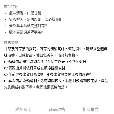
3 期 0 利率 每期
NT$160
21家銀行
商品特色
6 期 0 利率 每期
NT$80
21家銀行
合作金庫商業銀行
第一商業銀行
氣味清香、口感甘甜
華南商業銀行
彰化商業銀行
合作金庫商業銀行
第一商業銀行
超商取貨付款
無咖啡因，無防腐劑，安心履歷!!
上海商業儲蓄銀行
台北富邦商業銀行
華南商業銀行
彰化商業銀行
國泰世華商業銀行
兆豐國際商業銀行
天然草本精華完整封存!!
LINE Pay
上海商業儲蓄銀行
台北富邦商業銀行
臺灣中小企業銀行
台中商業銀行
歐洲專業調茶師製茶!!
國泰世華商業銀行
兆豐國際商業銀行
匯豐（台灣）商業銀行
華泰商業銀行
Apple Pay
臺灣中小企業銀行
台中商業銀行
聯邦商業銀行
遠東國際商業銀行
銷售重點
匯豐（台灣）商業銀行
華泰商業銀行
街口支付
元大商業銀行
永豐商業銀行
甘草及薄荷葉的搭配，薄荷的清涼氣味，幫助消化。喝起來整體氣
聯邦商業銀行
遠東國際商業銀行
玉山商業銀行
星展（台灣）商業銀行
元大商業銀行
永豐商業銀行
味清香、口感甘甜，使口氣芬芳，清爽無負擔。
悠遊付
台新國際商業銀行
中國信託商業銀行
玉山商業銀行
星展（台灣）商業銀行
👉預購商品出貨時間為 7–20 個工作天（不含例假日）
台灣樂天信用卡公司
台新國際商業銀行
中國信託商業銀行
ATM付款
👉實際出貨將依訂單成立順序陸續安排
台灣樂天信用卡公司
👉年前最後出貨日為 2/9，年後出貨將於開工後依序進行
運送方式
👉本次商品為預購制，等待時間較長，若您對預購期較在意，歡迎
全家取貨付款
先詢問或斟酌下單，我們很樂意協助您。
每筆NT$60，滿NT$799(含以上)免運費
7-11取貨付款
每筆NT$60，滿NT$799(含以上)免運費
詳細說明
商品規格
相關推薦