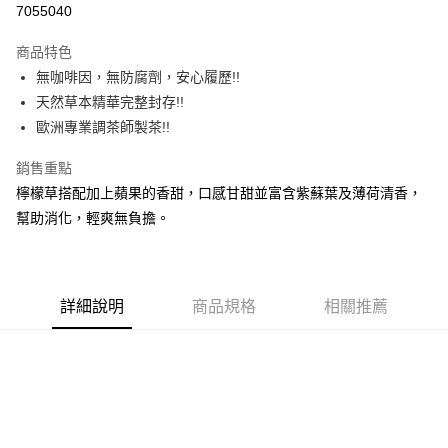
7055040
3 期 0 利率 每期
NT$560
21家銀行
商品特色
6 期 0 利率 每期
NT$280
21家銀行
合作金庫商業銀行
第一商業銀行
無咖啡因，無防腐劑，安心履歷!!
華南商業銀行
彰化商業銀行
合作金庫商業銀行
第一商業銀行
LINE Pay
天然草本精華完整封存!!
上海商業儲蓄銀行
台北富邦商業銀行
華南商業銀行
彰化商業銀行
國泰世華商業銀行
兆豐國際商業銀行
歐洲專業調茶師製茶!!
Apple Pay
上海商業儲蓄銀行
台北富邦商業銀行
臺灣中小企業銀行
台中商業銀行
國泰世華商業銀行
兆豐國際商業銀行
銷售重點
匯豐（台灣）商業銀行
華泰商業銀行
街口支付
臺灣中小企業銀行
台中商業銀行
聯邦商業銀行
遠東國際商業銀行
檸檬草搭配加上蘋果的香甜，口感甘甜並富含紫蘇葉及薄荷清香，
匯豐（台灣）商業銀行
華泰商業銀行
悠遊付
元大商業銀行
永豐商業銀行
幫助消化，輕爽無負擔。
聯邦商業銀行
遠東國際商業銀行
玉山商業銀行
星展（台灣）商業銀行
元大商業銀行
永豐商業銀行
AFTEE先享後付
台新國際商業銀行
中國信託商業銀行
玉山商業銀行
星展（台灣）商業銀行
相關說明
台灣樂天信用卡公司
台新國際商業銀行
中國信託商業銀行
【關於「AFTEE先享後付」】
台灣樂天信用卡公司
詳細說明
商品規格
相關推薦
ATM付款
AFTEE先享後付是「在收到商品之後才付款」的支付方式。 讓您購物簡單
便利好安心！
１．簡單：不需註冊會員、不需綁卡、不需儲值。
運送方式
２．便利：只要手機號碼，簡訊認證，即可結帳。
３．安心：先確認商品／服務後，再付款。
宅配(限本島)
每筆NT$150，滿NT$1,000(含以上)免運費
【「AFTEE先享後付」結帳流程】
１．於結帳方式選擇「AFTEE先享後付」後，將跳轉至「AFTEE先享後付」