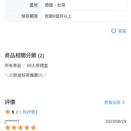
產地
德國、台灣
保存期限
效期6個月以上
客服
商品相關分類 (2)
所有茶品
60入茶禮盒
＼👩‍⚕️防疫好茶推薦👨‍⚕️／
評價
查看全部
5
(
1
則評價
)
j********7
2023/08/19