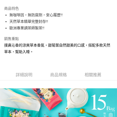
3 期 0 利率 每期
NT$226
21家銀行
商品特色
6 期 0 利率 每期
NT$113
21家銀行
合作金庫商業銀行
第一商業銀行
無咖啡因，無防腐劑，安心履歷!!
華南商業銀行
彰化商業銀行
合作金庫商業銀行
第一商業銀行
超商取貨付款
天然草本精華完整封存!!
上海商業儲蓄銀行
台北富邦商業銀行
華南商業銀行
彰化商業銀行
國泰世華商業銀行
兆豐國際商業銀行
歐洲專業調茶師製茶!!
LINE Pay
上海商業儲蓄銀行
台北富邦商業銀行
臺灣中小企業銀行
台中商業銀行
國泰世華商業銀行
兆豐國際商業銀行
銷售重點
匯豐（台灣）商業銀行
華泰商業銀行
Apple Pay
臺灣中小企業銀行
台中商業銀行
聯邦商業銀行
遠東國際商業銀行
撲鼻沁香的涼爽草本香氣，甜菊葉自然甜美的口感，搭配多款天然
匯豐（台灣）商業銀行
華泰商業銀行
街口支付
元大商業銀行
永豐商業銀行
草本，幫助入睡。
聯邦商業銀行
遠東國際商業銀行
玉山商業銀行
星展（台灣）商業銀行
元大商業銀行
永豐商業銀行
悠遊付
台新國際商業銀行
中國信託商業銀行
玉山商業銀行
星展（台灣）商業銀行
台灣樂天信用卡公司
台新國際商業銀行
中國信託商業銀行
AFTEE先享後付
台灣樂天信用卡公司
詳細說明
商品規格
相關推薦
相關說明
【關於「AFTEE先享後付」】
ATM付款
AFTEE先享後付是「在收到商品之後才付款」的支付方式。 讓您購物簡單
便利好安心！
１．簡單：不需註冊會員、不需綁卡、不需儲值。
運送方式
２．便利：只要手機號碼，簡訊認證，即可結帳。
３．安心：先確認商品／服務後，再付款。
全家取貨付款
每筆NT$60，滿NT$799(含以上)免運費
【「AFTEE先享後付」結帳流程】